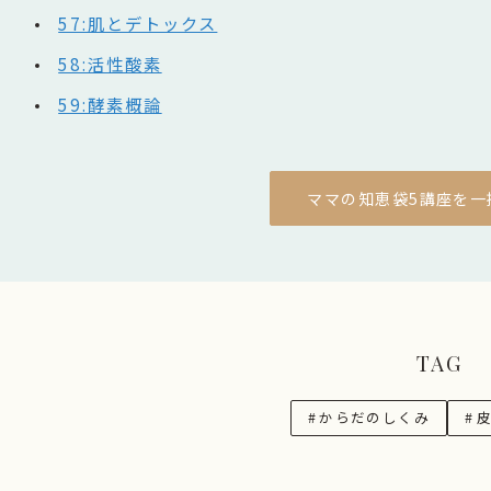
57:肌とデトックス
58:活性酸素
59:酵素概論
ママの知恵袋5講座を一
TAG
#
からだのしくみ
#