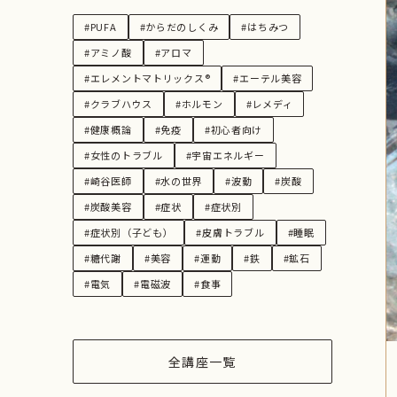
#PUFA
#からだのしくみ
#はちみつ
#アミノ酸
#アロマ
#エレメントマトリックス®︎
#エーテル美容
#クラブハウス
#ホルモン
#レメディ
#健康概論
#免疫
#初心者向け
#女性のトラブル
#宇宙エネルギー
#崎谷医師
#水の世界
#波動
#炭酸
#炭酸美容
#症状
#症状別
#症状別（子ども）
#皮膚トラブル
#睡眠
#糖代謝
#美容
#運動
#鉄
#鉱石
#電気
#電磁波
#食事
全講座一覧