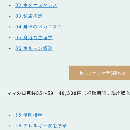
02:ホメオスタシス
03:健康概論
04:身体のメカニズム
05:身近な生理学
06:ホルモン概論
セルフケア序章6講座を
ママの知恵袋55〜59
：
40,500円
（視聴期間：講座購
55:予防接種
56:アレルギー疾患序章