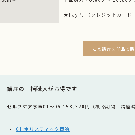
★PayPal（クレジットカー
この講座を単品で購
講座の一括購入がお得です
セルフケア序章01〜06
：
58,320円
（視聴期間：講座
01:ホリスティック概論