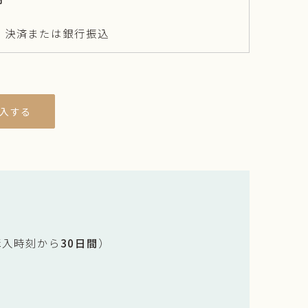
ド）決済または銀行振込
入する
購入時刻から
30日間
）