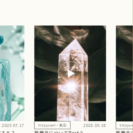
2025.07.17
2025.05.18
Vitajuwel・鉱石
Vitaj
だろう？
新商品についてPart３
新商品に