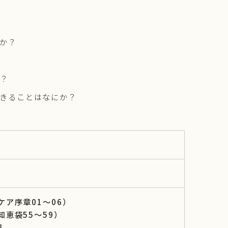
か？
？
きることはなにか？
ケア序章01〜06）
知恵袋55〜59）
円