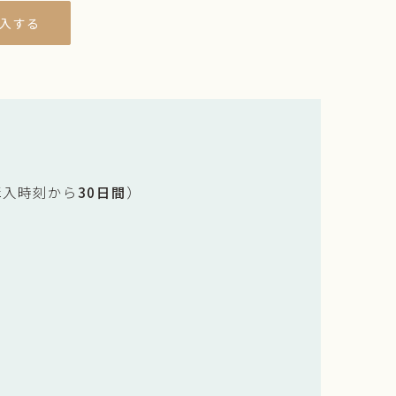
入する
購入時刻から
30日間
）