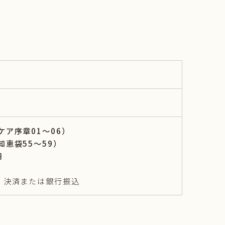
ケア序章01〜06）
知恵袋55〜59）
円
ド）決済または銀行振込