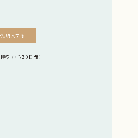
一括購入する
入時刻から
30日間
）