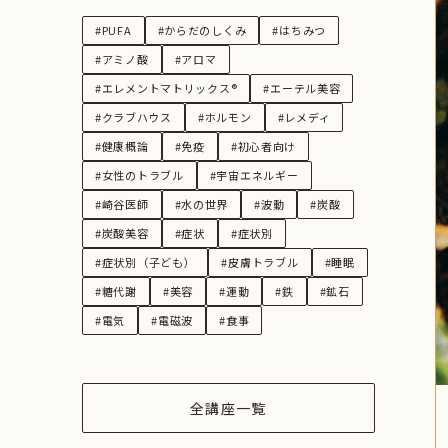
#PUFA
#からだのしくみ
#はちみつ
#アミノ酸
#アロマ
#エレメントマトリックス®︎
#エーテル美容
#クラブハウス
#ホルモン
#レメディ
#健康概論
#免疫
#初心者向け
#女性のトラブル
#宇宙エネルギー
#崎谷医師
#水の世界
#波動
#炭酸
#炭酸美容
#症状
#症状別
#症状別（子ども）
#皮膚トラブル
#睡眠
#糖代謝
#美容
#運動
#鉄
#鉱石
#電気
#電磁波
#食事
全講座一覧