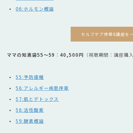
06:ホルモン概論
セルフケア序章6講座を
ママの知恵袋55〜59
：
40,500円
（視聴期間：講座購
55:予防接種
56:アレルギー疾患序章
57:肌とデトックス
58:活性酸素
59:酵素概論