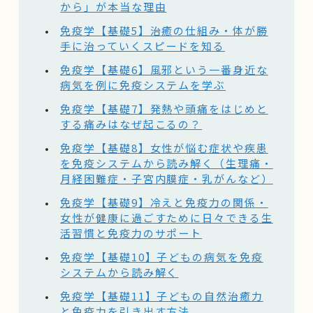
から」が本当な理由
免疫学【基礎5】治癒の仕組み・体が勝
手に治っていくスピードを知る
免疫学【基礎6】風邪という一番身近な
病気を例に免疫システムを学ぶ
免疫学【基礎7】発熱や頭痛をはじめと
する痛みはなぜ起こるの？
免疫学【基礎8】女性が悩む症状や疾患
を免疫システムから読み解く（生理痛・
月経困難症・子宮内膜症・乳がんなど）
免疫学【基礎9】冷えと免疫力の関係・
女性が健康に過ごすために日々できる生
活習慣と免疫力のサポート
免疫学【基礎10】子どもの病気を免疫
システムから読み解く
免疫学【基礎11】子どもの自然治癒力
と免疫力を引き出す方法