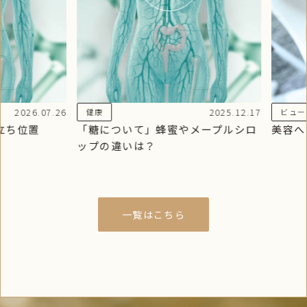
26.07.26
2025.12.17
健康
ビューティー
位置
「糖について」蜂蜜やメープルシロ
美容への秘
ップの違いは？
一覧はこちら