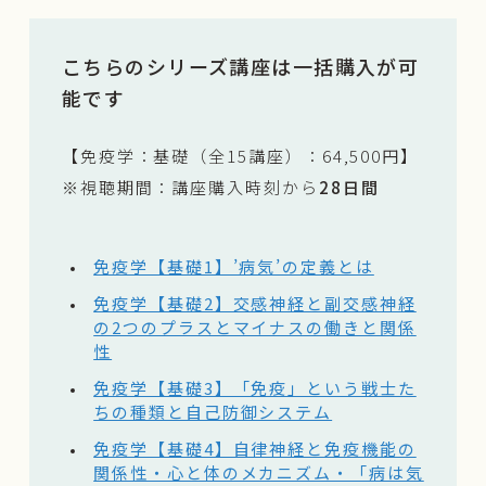
こちらのシリーズ講座は一括購入が可
能です
【免疫学：基礎（全15講座）：64,500円】
※視聴期間：講座購入時刻から
28日間
免疫学【基礎1】’病気’の定義とは
免疫学【基礎2】交感神経と副交感神経
の2つのプラスとマイナスの働きと関係
性
免疫学【基礎3】「免疫」という戦士た
ちの種類と自己防御システム
免疫学【基礎4】自律神経と免疫機能の
関係性・心と体のメカニズム・「病は気