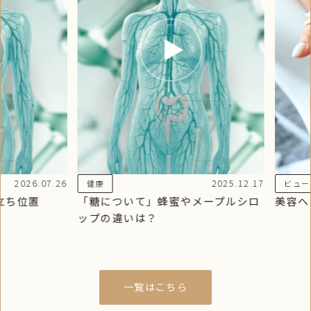
026.07.26
2025.12.17
健康
ビューティー
位置
「糖について」蜂蜜やメープルシロ
美容への秘
ップの違いは？
一覧はこちら