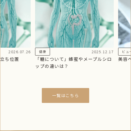
2026.07.26
2025.12.17
健康
ビュ
立ち位置
「糖について」蜂蜜やメープルシロ
美容へ
ップの違いは？
一覧はこちら