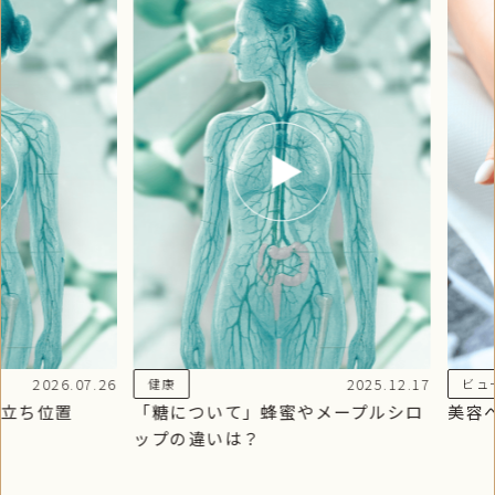
2026.07.26
2025.12.17
健康
ビュ
立ち位置
「糖について」蜂蜜やメープルシロ
美容
ップの違いは？