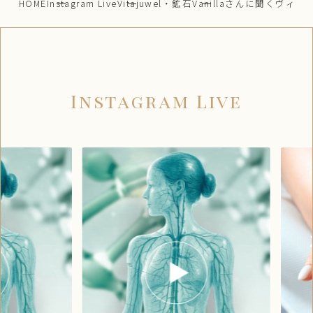
HOME
Instagram Live
Vitajuwel・鉱石
Vanillaさんに聞くヴィ
Instagram Live