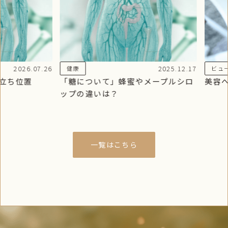
2026.07.26
2025.12.17
健康
ビューティ
位置
「糖について」蜂蜜やメープルシロ
美容への
ップの違いは？
一覧はこちら