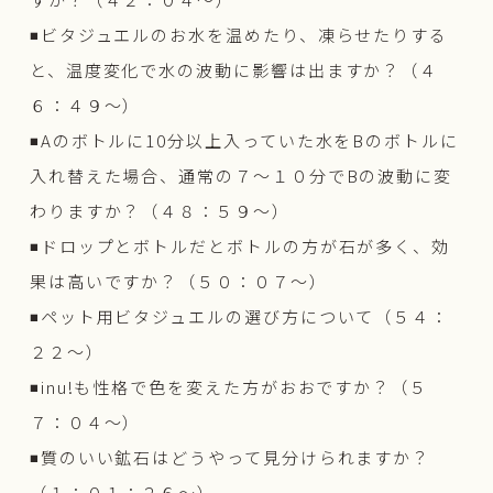
◾️ビタジュエルのお水を温めたり、凍らせたりする
と、温度変化で水の波動に影響は出ますか？（４
６：４９〜）
◾️Aのボトルに10分以上入っていた水をBのボトルに
入れ替えた場合、通常の７〜１０分でBの波動に変
わりますか？（４８：５９〜）
◾️ドロップとボトルだとボトルの方が石が多く、効
果は高いですか？（５０：０７〜）
◾️ペット用ビタジュエルの選び方について（５４：
２２〜）
◾️inu!も性格で色を変えた方がおおですか？（５
７：０４〜）
◾️質のいい鉱石はどうやって見分けられますか？
（１：０１：２６〜）