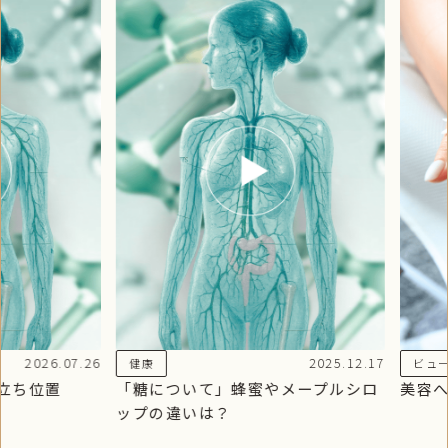
2026.07.26
2025.12.17
健康
ビュ
立ち位置
「糖について」蜂蜜やメープルシロ
美容へ
ップの違いは？